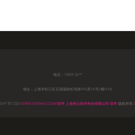
电话：1590132**
地址：上海市松江区石湖荡镇长塔路945弄18号2楼N-66
GHT © 2026
WWW.YDMHAO.COM
软件
上海然云软件科技有限公司
软件
版权所有